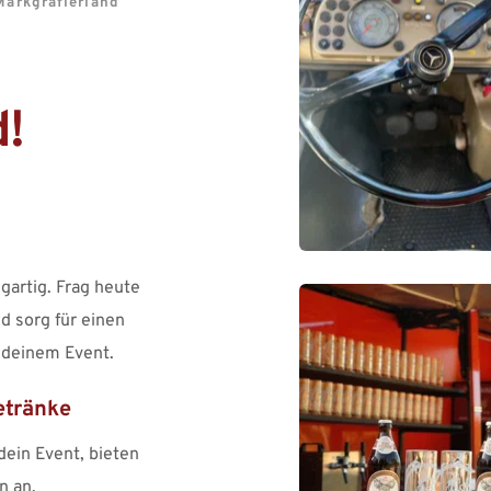
Markgräflerland
!
artig. Frag heute 
 sorg für einen 
 deinem Event. 
etränke
ein Event, bieten 
n an.